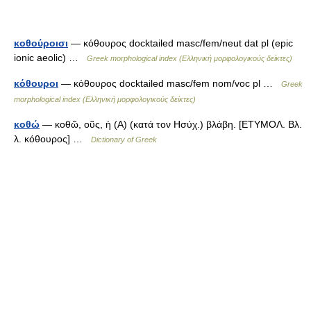
κοθούροισι
— κόθουρος docktailed masc/fem/neut dat pl (epic
ionic aeolic) …
Greek morphological index (Ελληνική μορφολογικούς δείκτες)
κόθουροι
— κόθουρος docktailed masc/fem nom/voc pl …
Greek
morphological index (Ελληνική μορφολογικούς δείκτες)
κοθώ
— κοθῶ, οῦς, ἡ (Α) (κατά τον Ησύχ.) βλάβη. [ΕΤΥΜΟΛ. Βλ.
λ. κόθουρος] …
Dictionary of Greek