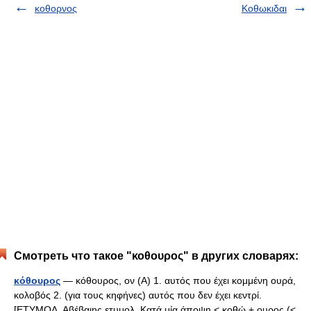
κοθορνος
Κοθωκιδαι
Смотреть что такое "κοθουρος" в других словарях:
κόθουρος
— κόθουρος, ον (Α) 1. αυτός που έχει κομμένη ουρά,
κολοβός 2. (για τους κηφήνες) αυτός που δεν έχει κεντρί.
[ΕΤΥΜΟΛ. Αβέβαιης ετυμολ. Κατά μία άποψη < κοθώ + ουρος (<