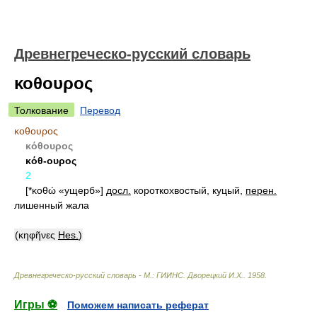
Древнегреческо-русский словарь
κοθουρος
Толкование
Перевод
κοθουρος
κόθουρος
κόθ-ουρος
2
[*κοθώ «ущерб»]
досл.
короткохвостый, куцый,
перен.
лишенный жала
(κηφῆνες
Hes.
)
Древнегреческо-русский словарь - М.: ГИИНС
.
Дворецкий И.Х.
.
1958
.
Игры ⚽
Поможем написать реферат