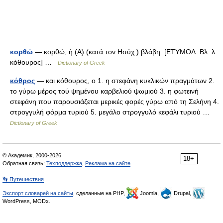
κορθώ
— κορθώ, ἡ (Α) (κατά τον Ησύχ.) βλάβη. [ΕΤΥΜΟΛ. Βλ. λ.
κόθουρος] …
Dictionary of Greek
κόθρος
— και κόθουρος, ο 1. η στεφάνη κυκλικών πραγμάτων 2.
το γύρω μέρος τού ψημένου καρβελιού ψωμιού 3. η φωτεινή
στεφάνη που παρουσιάζεται μερικές φορές γύρω από τη Σελήνη 4.
στρογγυλή φόρμα τυριού 5. μεγάλο στρογγυλό κεφάλι τυριού …
Dictionary of Greek
© Академик, 2000-2026
18+
Обратная связь:
Техподдержка
,
Реклама на сайте
👣 Путешествия
Экспорт словарей на сайты
, сделанные на PHP,
Joomla,
Drupal,
WordPress, MODx.